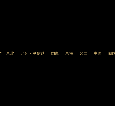
道・東北
北陸・甲信越
関東
東海
関西
中国
四