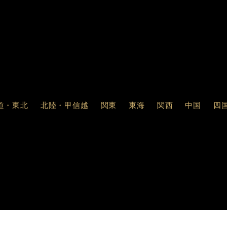
道・東北
北陸・甲信越
関東
東海
関西
中国
四