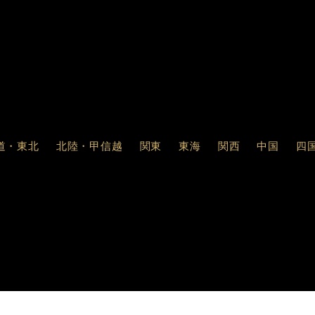
道・東北
北陸・甲信越
関東
東海
関西
中国
四