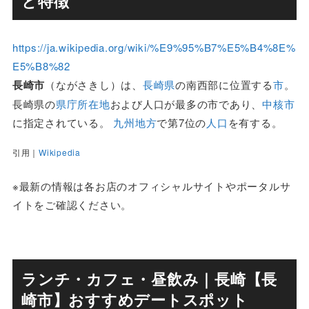
と特徴
https://ja.wikipedia.org/wiki/%E9%95%B7%E5%B4%8E%
E5%B8%82
長崎市
（ながさきし）は、
長崎県
の南西部に位置する
市
。
長崎県の
県庁所在地
および人口が最多の市であり、
中核市
に指定されている。
九州地方
で第7位の
人口
を有する。
引用｜
Wikipedia
※最新の情報は各お店のオフィシャルサイトやポータルサ
イトをご確認ください。
ランチ・カフェ・昼飲み｜長崎【長
崎市】おすすめデートスポット