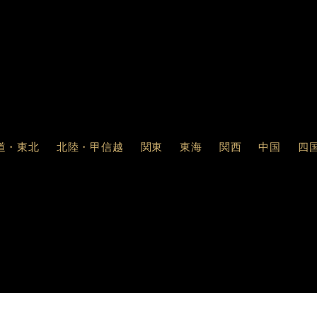
道・東北
北陸・甲信越
関東
東海
関西
中国
四