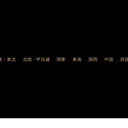
道・東北
北陸・甲信越
関東
東海
関西
中国
四